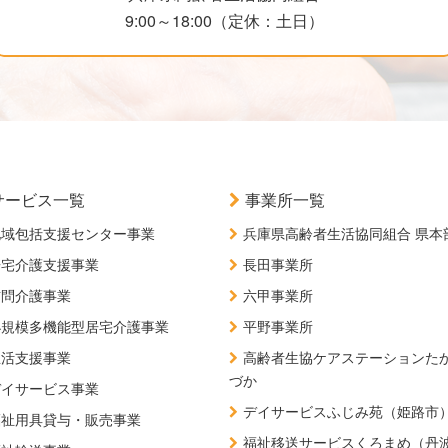
9:00～18:00（定休：土日）
サービス一覧
事業所一覧
地域包括支援センター事業
兵庫県高齢者生活協同組合 県本
居宅介護支援事業
長田事業所
訪問介護事業
六甲事業所
小規模多機能型居宅介護事業
平野事業所
生活支援事業
高齢者生協ケアステーションた
づか
デイサービス事業
デイサービスふじみ苑（姫路市
福祉用具貸与・販売事業
福祉移送サービスくろまめ（丹