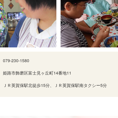
079-230-1580
姫路市飾磨区富士見ヶ丘町14番地11
ＪＲ英賀保駅北徒歩15分、ＪＲ英賀保駅南タクシー5分