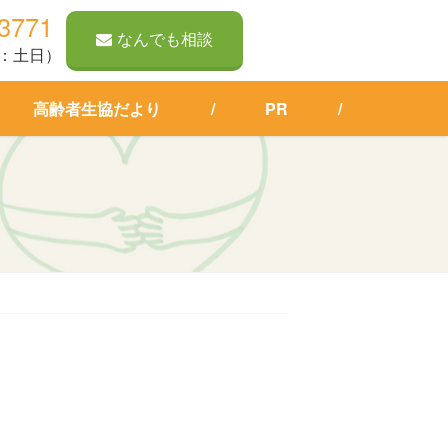
-3771
なんでも相談
定休：土日）
高齢者生協だより
PR