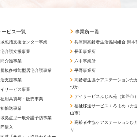
サービス一覧
事業所一覧
地域包括支援センター事業
兵庫県高齢者生活協同組合 県本
居宅介護支援事業
長田事業所
訪問介護事業
六甲事業所
小規模多機能型居宅介護事業
平野事業所
生活支援事業
高齢者生協ケアステーションた
づか
デイサービス事業
デイサービスふじみ苑（姫路市
福祉用具貸与・販売事業
福祉移送サービスくろまめ（丹
福祉輸送事業
山市）
地域拠点型一般介護予防事業
高齢者生協ケアステーションひ
共同購入
り
共同墓「永遠」・終活セミナー