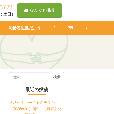
-3771
なんでも相談
定休：土日）
高齢者生協だより
PR
検
索:
最近の投稿
終活セミナーご案内チラシ
（2026年9月19日 北須磨文化