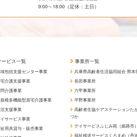
9:00～18:00（定休：土日）
サービス一覧
事業所一覧
地域包括支援センター事業
兵庫県高齢者生活協同組合 県本
居宅介護支援事業
長田事業所
訪問介護事業
六甲事業所
小規模多機能型居宅介護事業
平野事業所
生活支援事業
高齢者生協ケアステーションた
づか
デイサービス事業
デイサービスふじみ苑（姫路市
福祉用具貸与・販売事業
福祉移送サービスくろまめ（丹