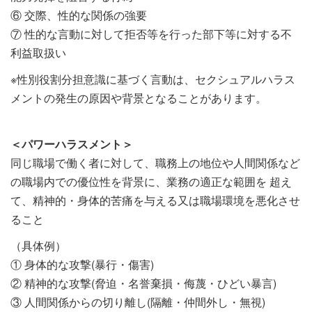
⑥ 交際、性的な関係の強要
⑦ 性的な言動に対して拒否等を行った部下等に対する不
利益取扱い
※性別役割分担意識に基づく言動は、セクシュアルハラス
メントの発生の原因や背景となることがあります。
＜パワーハラスメント＞
同じ職場で働く者に対して、職務上の地位や人間関係など
の職場内での優位性を背景に、業務の適正な範囲を 超え
て、精神的・身体的苦痛を与える又は職場環境を悪化させ
ること
（具体例）
① 身体的な攻撃(暴行・傷害)
② 精神的な攻撃(脅迫・名誉棄損・侮蔑・ひどい暴言)
③ 人間関係からの切り離し(隔離・仲間外し・無視)